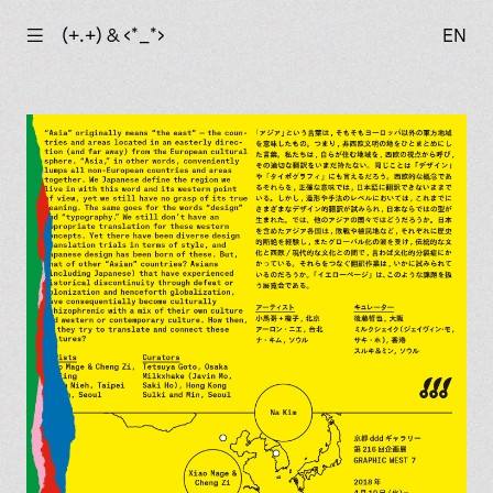
☰
(+.+) & ‹*_*›
EN