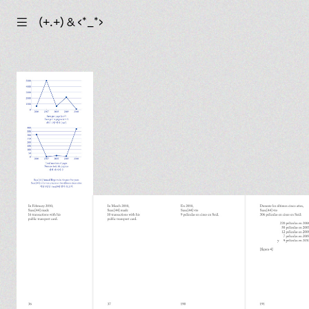
☰
(+.+) & ‹*_*›