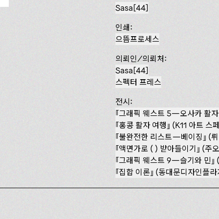
Sasa[44]
인쇄:
으뜸프로세스
의뢰인/의뢰처:
Sasa[44]
스펙터 프레스
전시:
『그래픽 웨스트 5—오사카 활자 여
『홍콩 활자 여행』 (K11 아트 스페
『불완전한 리스트—베이징』 (뤼징
액면가로 ( ) 받아들이기
(주오
『그래픽 웨스트 9—슬기와 민』 (
집합 이론
(동대문디자인플라자,