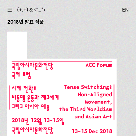
☰
(+.+) & ‹*_*›
EN
2018년 발표 작품